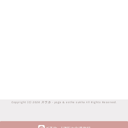
Copyright (C) 2026 スウカ - yoga & esthe sukha All Rights Reserved.