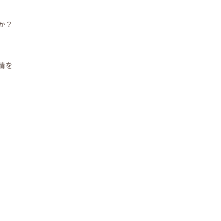
か？
情を