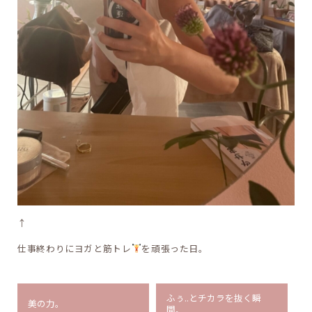
↑
仕事終わりにヨガと筋トレ
を頑張った日。
ふぅ..とチカラを抜く瞬
美の力。
間。