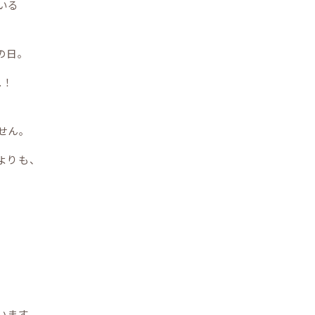
いる
の日。
.！
せん。
よりも、
。
います。