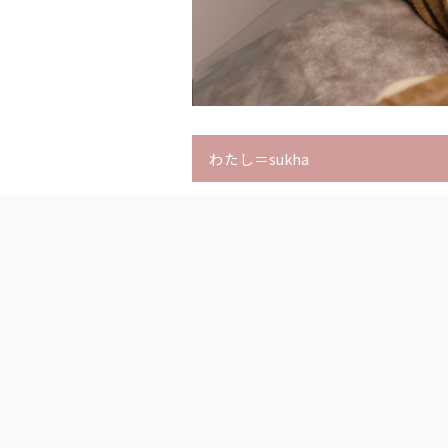
わたし＝sukha