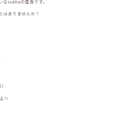
るsukhaの里香です。
とはありませんか？
。
K）
上へ