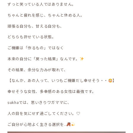
ずっと笑っている人ではありません。
ちゃんと疲れを感じ、ちゃんと休める人。
頑張る自分も、甘える自分も、
どちらも許せている状態。
ご機嫌は「作るもの」ではなく
本来の自分に「戻った結果」なんです。
その結果、余分な力みが取れて、
【なんか、あの人って、いつもご機嫌だし幸せそう・・
】
幸せそうな女性、多幸感のある女性は最強です。
sukhaでは、思いきりワガママに、
人の目を気にせず過ごしてください。♡
ご自分が心地よく生きる選択を..