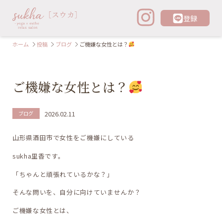
登録
ご機嫌な女性とは？
ホーム
投稿
ブログ
ご機嫌な女性とは？
2026.02.11
ブログ
山形県酒田市で女性をご機嫌にしている
sukha里香です。
「ちゃんと頑張れているかな？」
そんな問いを、自分に向けていませんか？
ご機嫌な女性とは、