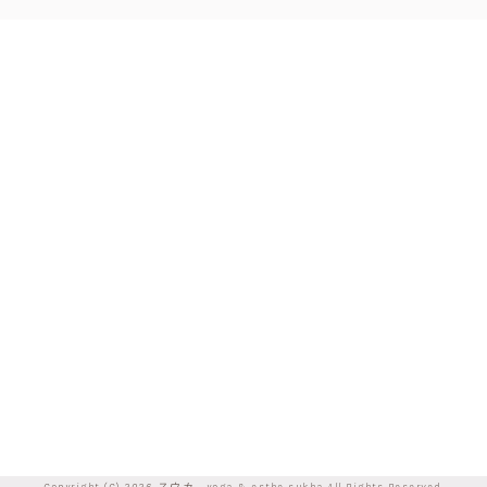
Copyright (C) 2026 スウカ - yoga & esthe sukha All Rights Reserved.